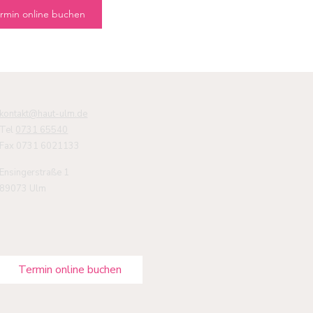
rmin online buchen
kontakt@haut-ulm.de
Tel
0731 65540
Fax 0731 6021133
Ensingerstraße 1
89073 Ulm
Termin online buchen