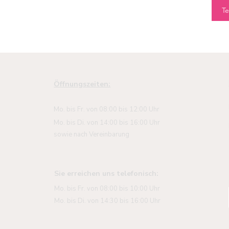
Te
Öffnungszeiten:
Mo. bis Fr. von 08:00 bis 12:00 Uhr
Mo. bis Di. von 14:00 bis 16:00 Uhr
sowie nach Vereinbarung
Sie erreichen uns telefonisch:
Mo. bis Fr. von 08:00 bis 10:00 Uhr
Mo. bis Di. von 14:30 bis 16:00 Uhr